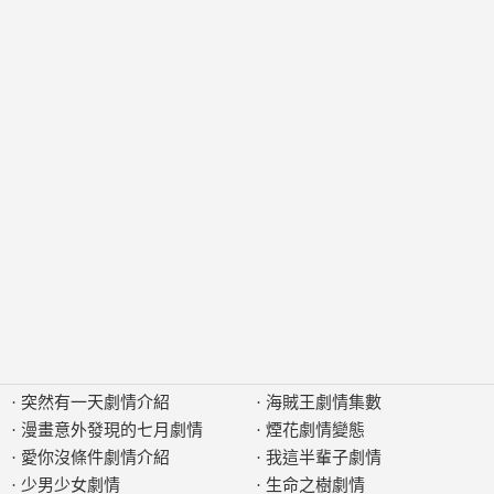
·
突然有一天劇情介紹
·
海賊王劇情集數
·
漫畫意外發現的七月劇情
·
煙花劇情變態
·
愛你沒條件劇情介紹
·
我這半輩子劇情
·
少男少女劇情
·
生命之樹劇情