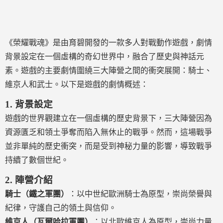
《榮耀戰魂》是由育碧開發的一款多人對戰動作遊戲，劇情
背景設定在一個虛構的奇幻世界中，融合了歷史與神話元
素。遊戲的主要劇情圍繞三大陣營之間的衝突展開：騎士、
維京人和武士。以下是遊戲的劇情概述：
1.
背景設定
遊戲的世界觀建立在一個虛構的歷史背景下，三大陣營因為
資源匱乏和領土爭奪而陷入無休止的戰爭。然而，這場戰爭
並非單純的歷史衝突，而是受到神秘力量的影響，導致戰爭
持續了數個世紀。
2.
陣營介紹
騎士（鐵之軍團）
：以中世紀歐洲騎士為原型，崇尚榮譽與
紀律，守護自己的領土與信仰。
維京人（瓦爾哈拉軍團）
：以北歐維京人為原型，崇尚力量