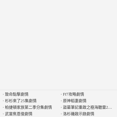
·
致命點擊劇情
·
Ff7攻略劇情
·
杉杉來了25集劇情
·
原神稻妻劇情
·
柏捷頓家族第二季分集劇情
·
盜墓筆記重啟之極海聽雷2劇情
·
武當焦恩俊劇情
·
洛杉磯啟示錄劇情