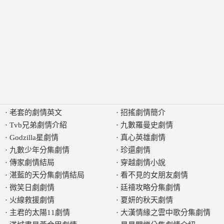
·
老套的劇情英文
·
招搖劇情簡介
·
Tvb兄弟劇情介紹
·
九數羅曼史劇情
·
Godzilla星劇情
·
真心英雄劇情
·
九數少年分集劇情
·
珍還劇情
·
傳家劇情結局
·
穿越劇情小說
·
湛藍的天分集劇情結局
·
看不見的女朋友劇情
·
微笑日劇劇情
·
廷禧攻略分集劇情
·
火線救援劇情
·
夏妍的秋天劇情
·
主君的太陽11劇情
·
大漢情緣之雲中歌分集劇情