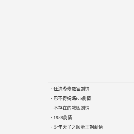
·
任清璇修羅宮劇情
·
巴不得媽媽tvb劇情
·
不存在的戰區劇情
·
1988劇情
·
少年天子之顺治王朝劇情