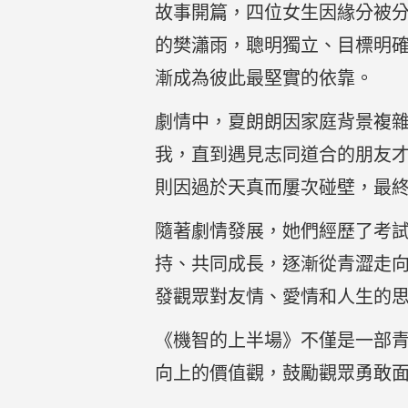
故事開篇，四位女生因緣分被
的樊瀟雨，聰明獨立、目標明
漸成為彼此最堅實的依靠。
劇情中，夏朗朗因家庭背景複
我，直到遇見志同道合的朋友
則因過於天真而屢次碰壁，最
隨著劇情發展，她們經歷了考
持、共同成長，逐漸從青澀走
發觀眾對友情、愛情和人生的
《機智的上半場》不僅是一部
向上的價值觀，鼓勵觀眾勇敢