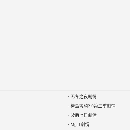
·
无冬之夜剧情
·
檀島警騎2.0第三季劇情
·
父后七日劇情
·
Mgs1劇情