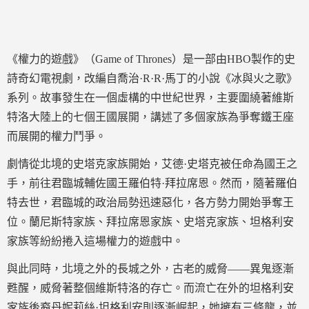
《權力的遊戲》（Game of Thrones）是一部由HBO製作的史
詩奇幻電視劇，改編自喬治·R·R·馬丁的小說《冰與火之歌》
系列。故事發生在一個虛構的中世紀世界，主要圍繞著維斯
特洛大陸上的七個王國展開，講述了多個家族為爭奪鐵王座
而展開的權力鬥爭。
劇情從北境的史塔克家族開始，艾德·史塔克被任命為國王之
手，前往君臨城輔佐國王羅伯特·拜拉席恩。然而，隨著羅伯
特去世，君臨城的政治局勢迅速惡化，各方勢力開始爭奪王
位。蘭尼斯特家族、拜拉席恩家族、史塔克家族、坦格利安
家族等紛紛捲入這場權力的遊戲中。
與此同時，北境之外的長城之外，古老的威脅——異鬼逐漸
甦醒，威脅著整個維斯特洛的存亡。而流亡在外的坦格利安
家族後裔丹妮莉絲·坦格利安則逐漸崛起，她擁有三條龍，並