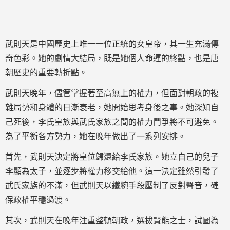
武則天是中國歷史上唯一一位正統的女皇帝，其一生充滿傳
奇色彩。她的劇情大結局，既是她個人命運的終點，也是唐
朝歷史的重要轉折點。
武則天晚年，儘管掌握著至高無上的權力，但面對朝政的複
雜局勢和身體的日漸衰老，她開始思考身後之事。她深知自
己死後，李氏皇族與武氏家族之間的權力鬥爭將不可避免。
為了平衡各方勢力，她在晚年做出了一系列安排。
首先，武則天決定將皇位歸還給李氏家族。她立自己的兒子
李顯為太子，並逐步將權力移交給他。這一決定雖然引發了
武氏家族的不滿，但武則天以鐵腕手段壓制了反對聲音，確
保政權平穩過渡。
其次，武則天在晚年注重整頓朝政，選拔賢能之士，試圖為