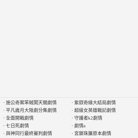
·
施公奇案笨賊闖天關劇情
·
紫釵奇緣大結局劇情
·
平凡歲月大陸劇分集劇情
·
超級女英雄戰記劇情
·
全面開戰劇情
·
守護者k2劇情
·
七日死劇情
·
劇情a
·
與神同行最終審判劇情
·
宮鎖珠簾原本劇情