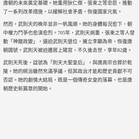
唐朝的未來奠定基礎。她重用狄仁傑、張柬之等忠臣，推動
了一系列改革措施，以緩解社會矛盾，恢復國家元氣。
然而，武則天的晚年並非一帆風順。她的身體每況愈下，朝
中權力鬥爭也愈演愈烈。705年，武則天病重，張柬之等人發
動「神龍政變」，逼迫武則天退位，擁立李顯為帝，恢復唐
朝國號。武則天被迫遷居上陽宮，不久後去世，享年82歲。
武則天死後，諡號為「則天大聖皇后」，與唐高宗合葬於乾
陵。她的統治雖然充滿爭議，但其政治才能和歷史貢獻不可
否認。她的劇情大結局，既是一個傳奇女皇的落幕，也是唐
朝歷史新篇章的開始。