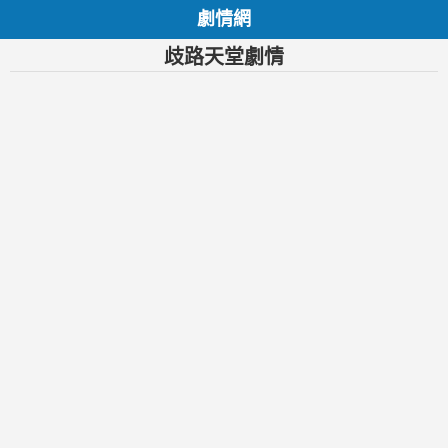
劇情網
歧路天堂劇情