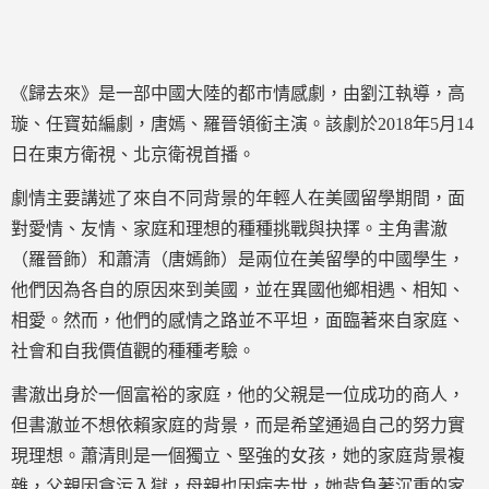
《歸去來》是一部中國大陸的都市情感劇，由劉江執導，高
璇、任寶茹編劇，唐嫣、羅晉領銜主演。該劇於2018年5月14
日在東方衛視、北京衛視首播。
劇情主要講述了來自不同背景的年輕人在美國留學期間，面
對愛情、友情、家庭和理想的種種挑戰與抉擇。主角書澈
（羅晉飾）和蕭清（唐嫣飾）是兩位在美留學的中國學生，
他們因為各自的原因來到美國，並在異國他鄉相遇、相知、
相愛。然而，他們的感情之路並不平坦，面臨著來自家庭、
社會和自我價值觀的種種考驗。
書澈出身於一個富裕的家庭，他的父親是一位成功的商人，
但書澈並不想依賴家庭的背景，而是希望通過自己的努力實
現理想。蕭清則是一個獨立、堅強的女孩，她的家庭背景複
雜，父親因貪污入獄，母親也因病去世，她背負著沉重的家