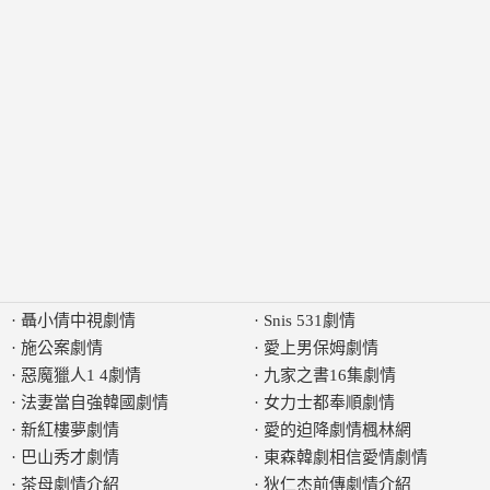
·
聶小倩中視劇情
·
Snis 531劇情
·
施公案劇情
·
愛上男保姆劇情
·
惡魔獵人1 4劇情
·
九家之書16集劇情
·
法妻當自強韓國劇情
·
女力士都奉順劇情
·
新紅樓夢劇情
·
愛的迫降劇情楓林網
·
巴山秀才劇情
·
東森韓劇相信愛情劇情
·
茶母劇情介紹
·
狄仁杰前傳劇情介紹