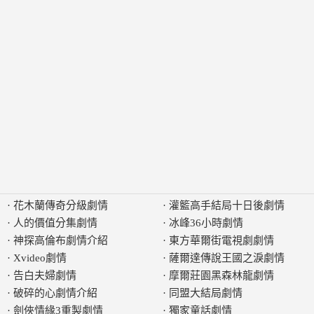
·
花木蘭傳奇分級劇情
·
灌籃高手結局十日後劇情
·
人的價值分集劇情
·
冰峰36小時劇情
·
神探高倫布劇情介紹
·
東方華爾街電視劇劇情
·
Xvideo劇情
·
薩爾達傳說王國之淚劇情
·
告白夫婦劇情
·
摩爾莊園黑森林龍劇情
·
破碎的心劇情介紹
·
同盟大結局劇情
·
劍俠情緣3重製劇情
·
獨家童話劇情