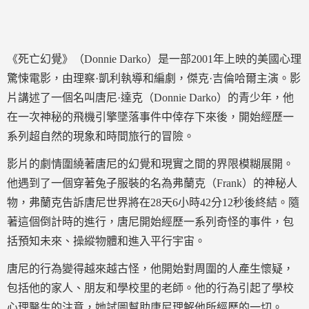
《死亡幻覺》（Donnie Darko）是一部2001年上映的美國心理
驚悚電影，由理察·凱利執導和編劇，傑克·吉倫哈爾主演。影
片講述了一個名叫唐尼·達克（Donnie Darko）的青少年，他
在一次神秘的飛機引擎墜落事件中倖存下來後，開始經歷一
系列超自然的現象和時間旅行的冒險。
影片的劇情圍繞著唐尼的幻覺和現實之間的界限模糊展開。
他遇到了一個穿著兔子服裝的名為弗蘭克（Frank）的神秘人
物，弗蘭克告訴唐尼世界將在28天6小時42分12秒後終結。隨
著這個倒計時的進行，唐尼開始經歷一系列奇怪的事件，包
括預知未來、操縱物體和進入平行宇宙。
唐尼的行為變得越來越古怪，他開始對周圍的人產生懷疑，
包括他的家人、朋友和學校里的老師。他的行為引起了學校
心理醫生的注意，她試圖幫助唐尼理解他所經歷的一切。