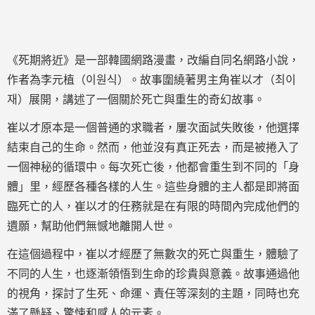
《死期將近》是一部韓國網路漫畫，改編自同名網路小說，
作者為李元植（이원식）。故事圍繞著男主角崔以才（최이
재）展開，講述了一個關於死亡與重生的奇幻故事。
崔以才原本是一個普通的求職者，屢次面試失敗後，他選擇
結束自己的生命。然而，他並沒有真正死去，而是被捲入了
一個神秘的循環中。每次死亡後，他都會重生到不同的「身
體」里，經歷各種各樣的人生。這些身體的主人都是即將面
臨死亡的人，崔以才的任務就是在有限的時間內完成他們的
遺願，幫助他們無憾地離開人世。
在這個過程中，崔以才經歷了無數次的死亡與重生，體驗了
不同的人生，也逐漸領悟到生命的珍貴與意義。故事通過他
的視角，探討了生死、命運、責任等深刻的主題，同時也充
滿了懸疑、驚悚和感人的元素。