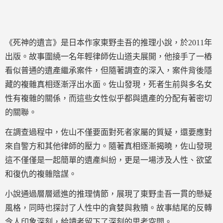
《死神的遺言》是日本作家東野圭吾的推理小說，於2011年
出版。故事圍繞一名年輕律師佐山道夫展開，他接手了一樁
看似普通的遺產繼承案件，但隨著調查的深入，案件背後隱
藏的複雜真相逐漸浮出水面。佐山發現，死者生前與多名女
性有複雜的關係，而這些女性似乎都與遺產的分配有著密切
的關聯。
在調查過程中，佐山不僅要面對死者家屬的質疑，還要應對
來自警方和其他律師的壓力。隨著真相逐漸揭曉，佐山發現
這不僅僅是一起簡單的遺產糾紛，更是一場涉及人性、欲望
和復仇的複雜陰謀。
小說通過層層遞進的推理情節，展現了東野圭吾一貫的懸疑
風格，同時也探討了人性中的貪婪與救贖。故事結尾的反轉
令人印象深刻，給讀者留下了深刻的思考空間。