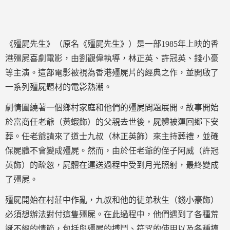
《殭屍先生》（原名《殭屍先生》）是一部1985年上映的香
港殭屍喜劇電影，由劉觀偉執導，林正英、許冠英、錢小豪
等主演。這部電影被視為香港殭屍片的經典之作，並開啟了
一系列殭屍題材的電影熱潮。
劇情圍繞著一個鄉村家庭和他們的殭屍問題展開。故事開始
於富商任老爺（黃蝦飾）的父親去世後，屍體被運回鄉下安
葬。任老爺請來了道士九叔（林正英飾）來主持葬禮，並確
保屍體不會變成殭屍。然而，由於任老爺的侄子阿威（許冠
英飾）的疏忽，屍體在運送過程中受到月光照射，最終變成
了殭屍。
殭屍開始在村莊中作亂，九叔和他的徒弟秋生（錢小豪飾）
必須想辦法對付這隻殭屍。在此過程中，他們遇到了各種荒
誕不經的情節，包括與殭屍的搏鬥、符咒的使用以及各種搞