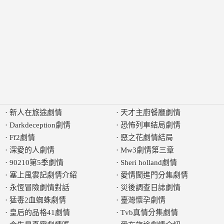
·
新人在旅途劇情
·
天才主廚餐廳劇情
·
Darkdeception劇情
·
恐怖列車結局劇情
·
Ff2劇情
·
惡之花劇情結局
·
深愛的人劇情
·
Mw3劇情第三章
·
90210第5季劇情
·
Sheri holland劇情
·
塞上風雲記劇情介紹
·
愛情闖進門分集劇情
·
永恆冒險劇情對話
·
災後調查日誌劇情
·
猛毒2血蜘蛛劇情
·
臺灣懷孕劇情
·
皇后的品格41劇情
·
Tvb真情分集劇情