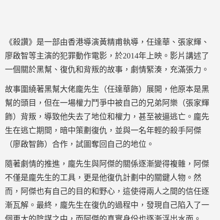
《殺讚》是一部由香港導演黃精甫執導，任達華、張家輝、
廖啟智等主演的犯罪動作電影，於2014年上映。影片講述了
一個關於黑幫、復仇和背叛的故事，劇情緊湊，充滿張力。
故事圍繞著黑幫大佬龐先生（任達華飾）展開，他原本是黑
幫的頭目，但在一場權力鬥爭中被自己的兄弟阿樂（張家輝
飾）背叛，導致他失去了地位和權力，甚至被逼逃亡。龐先
生在逃亡期間，暗中策劃復仇，並與一名年輕的殺手阿傑
（廖啟智飾）合作，試圖奪回自己的地位。
隨著劇情的推進，龐先生與阿傑的關係逐漸變得複雜，阿傑
不僅是龐先生的工具，更是他復仇計劃中的關鍵人物。然
而，阿傑也有自己的目的和野心，這使得兩人之間的信任逐
漸瓦解。最終，龐先生在復仇的過程中，發現自己陷入了一
個更大的陰謀之中，而阿傑的真實身份也逐漸浮出水面。