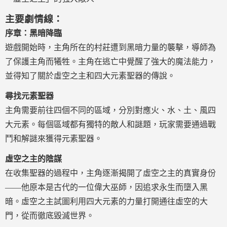
主要劇情線：
序章：黑暗降臨
遊戲開始時，主角所在的村莊遭到黑暗力量的襲擊，導師為
了保護主角而犧牲。主角在逃亡中覺醒了強大的魔法能力，
並得知了關於虛空之主和四大元素聖器的傳說。
尋找元素聖器
主角需要前往四個不同的區域，分別對應火、水、土、風四
大元素。每個區域都有獨特的敵人和謎題，玩家需要通過戰
鬥和解謎來獲得元素聖器。
虛空之主的陰謀
在收集聖器的過程中，主角逐漸揭開了虛空之主的真實身份
——他原本是古代的一位偉大巫師，因追求永生而墮入黑
暗。虛空之主試圖利用四大元素的力量打開通往虛空的大
門，從而徹底毀滅世界。