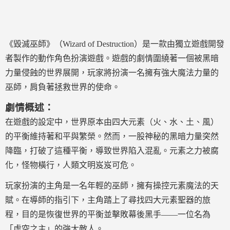
《毀滅巫師》（Wizard of Destruction）是一款由獨立遊戲開發
者製作的動作角色扮演遊戲。遊戲的劇情圍繞著一個被黑暗
力量侵蝕的世界展開，玩家將扮演一名擁有強大魔法力量的
巫師，肩負著拯救世界的使命。
劇情概述：
在遊戲的設定中，世界原本由四大元素（火、水、土、風）
的平衡維持著和平與繁榮。然而，一股神秘的黑暗力量突然
降臨，打破了這種平衡，導致世界陷入混亂。元素之力被腐
化，怪物橫行，人類文明岌岌可危。
玩家扮演的主角是一名年輕的巫師，擁有操控元素魔法的天
賦。在導師的指引下，主角踏上了尋找四大元素聖器的旅
程，目的是恢復世界的平衡並擊敗幕後黑手——一位名為
「虛空之主」的強大敵人。