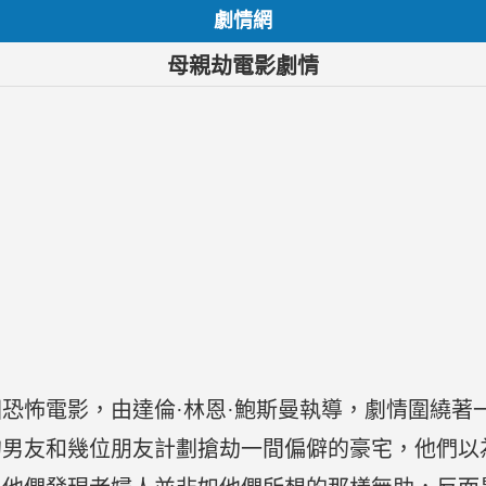
劇情網
母親劫電影劇情
美國恐怖電影，由達倫·林恩·鮑斯曼執導，劇情圍繞著
的男友和幾位朋友計劃搶劫一間偏僻的豪宅，他們以