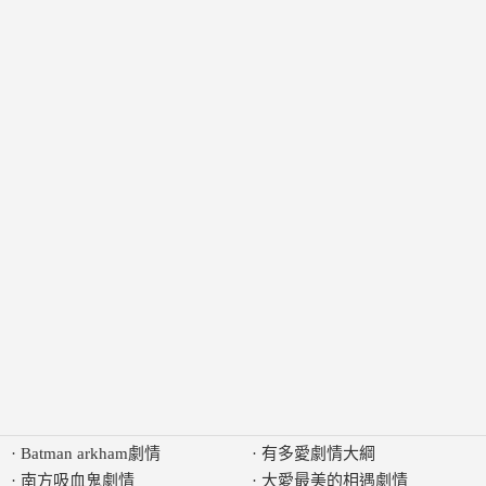
·
Batman arkham劇情
·
有多愛劇情大綱
·
南方吸血鬼劇情
·
大愛最美的相遇劇情