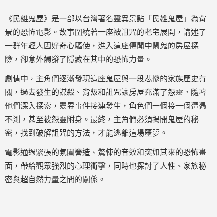
《民雄鬼屋》是一部以台灣著名靈異景點「民雄鬼屋」為背
景的恐怖電影。故事圍繞著一座被詛咒的老宅展開，講述了
一群年輕人因好奇心驅使，進入這座傳聞中鬧鬼的房屋探
險，卻意外觸發了隱藏在其中的恐怖力量。
劇情中，主角們逐漸發現這座鬼屋與一段悲慘的家族歷史有
關，過去發生的謀殺、背叛和詛咒讓房屋充滿了怨靈。隨著
他們深入探索，靈異事件接連發生，角色們一個接一個遭遇
不測，甚至被怨靈附身。最終，主角們必須揭開鬼屋的秘
密，找到破解詛咒的方法，才能逃離這場噩夢。
電影通過緊張的氛圍營造、驚悚的音效和突如其來的恐怖畫
面，帶給觀眾強烈的心理衝擊，同時也探討了人性、家族秘
密與超自然力量之間的關係。