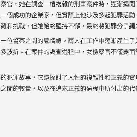
檢察官，她在調查一樁複雜的刑事案件時，逐漸揭開
是一個成功的企業家，但實際上他涉及多起犯罪活動
困難和挑戰，但她始終堅持不懈，最終將犯罪分子繩
與一位警察之間的感情線。兩人在工作中逐漸產生了
許多波折。在案件的調查過程中，女檢察官不僅要面
單的犯罪故事，它還探討了人性的複雜性和正義的實
惡之間的較量，以及在追求正義的過程中所付出的代