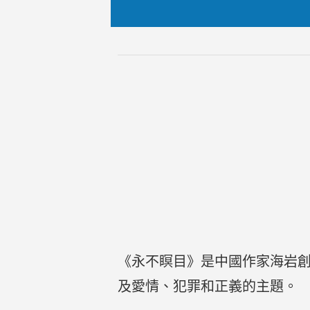
《永不瞑目》是中國作家海岩
及愛情、犯罪和正義的主題。