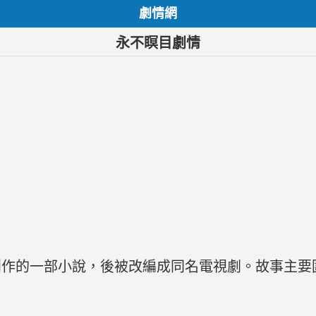
劇情網
永不瞑目劇情
創作的一部小說，後被改編成同名電視劇。故事主要