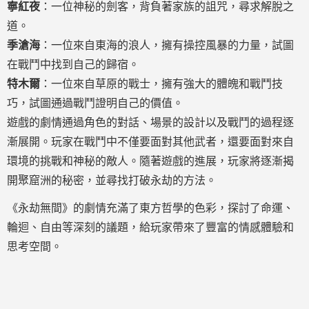
寧紅夜
：一位神秘的劍客，背負著家族的詛咒，尋求解脫之
道。
季滄海
：一位來自東海的浪人，擁有操控風暴的力量，試圖
在戰鬥中找到自己的歸宿。
特木爾
：一位來自草原的戰士，擁有強大的體魄和戰鬥技
巧，試圖通過戰鬥證明自己的價值。
遊戲的劇情通過角色的對話、場景的設計以及戰鬥的過程逐
漸展開。玩家在戰鬥中不僅要面對其他武者，還要面對來自
環境的挑戰和神秘的敵人。隨著遊戲的進展，玩家將逐漸揭
開聚窟洲的秘密，並尋找打破永劫的方法。
《永劫無間》的劇情充滿了東方哲學的色彩，探討了命運、
輪迴、自由等深刻的議題，給玩家帶來了豐富的情感體驗和
思考空間。