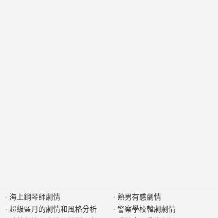
·
海上鋼琴師劇情
·
熟男有惑劇情
·
超級藍月的劇情和風格分析
·
警察學校韓劇劇情