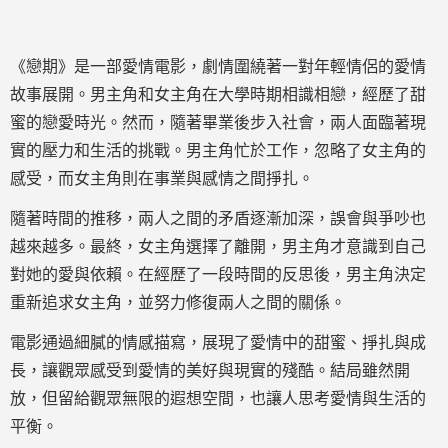
《戀期》是一部愛情電影，劇情圍繞著一對年輕情侶的愛情
故事展開。男主角和女主角在大學時期相識相戀，經歷了甜
蜜的戀愛時光。然而，隨著畢業後步入社會，兩人面臨著現
實的壓力和生活的挑戰。男主角忙於工作，忽略了女主角的
感受，而女主角則在事業與感情之間掙扎。
隨著時間的推移，兩人之間的矛盾逐漸加深，誤會與爭吵也
越來越多。最終，女主角選擇了離開，男主角才意識到自己
對她的愛與依賴。在經歷了一段時間的反思後，男主角決定
重新追求女主角，並努力修復兩人之間的關係。
電影通過細膩的情感描寫，展現了愛情中的甜蜜、掙扎與成
長，讓觀眾感受到愛情的美好與現實的殘酷。結局雖然開
放，但留給觀眾無限的遐想空間，也讓人思考愛情與生活的
平衡。