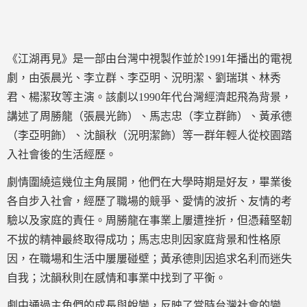
《江湖再見》是一部由台灣中視製作並於1991年播出的電視
劇，由張晨光、李立群、李亞明、況明潔、劉瑞琪、林秀
君、楊潔玫等主演。該劇以1990年代台灣經濟起飛為背景，
講述了周勝龍（張晨光飾）、馬志忠（李立群飾）、黃承德
（李亞明飾）、沈韻秋（況明潔飾）等一群年輕人從校園踏
入社會後的生活經歷。
劇情圍繞這幾位主角展開，他們在大學時期是好友，畢業後
各自步入社會，經歷了職場的競爭、愛情的波折、友情的考
驗以及家庭的責任。周勝龍在事業上屢遭挫折，但憑藉堅韌
不拔的精神最終取得成功；馬志忠則因家庭背景和性格原
因，在職場和生活中屢屢碰壁；黃承德則因追求名利而迷失
自我；沈韻秋則在感情和事業中找到了平衡。
劇中通過主角們的成長與蛻變，反映了當時台灣社會的變