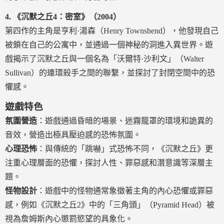
4.
《沉默之丘4：密室》（2004）
第四作的主角是亨利·湯森（Henry Townshend），他發現自己
被鎖在自己的公寓中，並通過一個神秘的洞進入異世界。遊
戲揭示了沉默之丘與一個名為「沃爾特·沙利文」（Walter
Sullivan）的連環殺手之間的聯繫，並探討了封閉空間中的恐
懼感。
遊戲特色
氛圍營造
：遊戲通過昏暗的場景、迷霧籠罩的環境和詭異的
音效，營造出極具壓迫感的恐怖氛圍。
心理恐怖
：與傳統的「跳嚇」式恐怖不同，《沉默之丘》更
注重心理層面的恐懼，探討人性、罪惡感和潛意識等深層主
題。
怪物設計
：遊戲中的怪物通常象徵著主角的內心恐懼或罪惡
感，例如《沉默之丘2》中的「三角頭」（Pyramid Head）被
視為詹姆斯內心懲罰慾望的具象化。