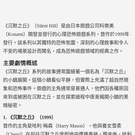
《沉默之丘》（Silent Hill）是由日本遊戲公司科樂美
（Konami）開發並發行的心理恐怖遊戲系列，首作於1999年
發行。該系列以其獨特的恐怖氛圍、深刻的心理敘事和令人
不安的場景設計而聞名，成為恐怖遊戲領域的經典之作。
主要劇情概述
《沉默之丘》系列的故事通常圍繞著一個名為「沉默之丘」
的小鎮展開。這個小鎮看似平靜，但實際上充滿了超自然現
象和恐怖事件。遊戲的主角通常是普通人，他們因各種原因
來到或被困在沉默之丘，並在探索過程中逐漸揭開小鎮的黑
暗秘密。
1.
《沉默之丘》（1999）
首作的主角是哈利·梅森（Harry Mason），他與養女雪柔
（Cheryl）在前往沉默之丘度假途中遭遇車禍。醒來後，哈利