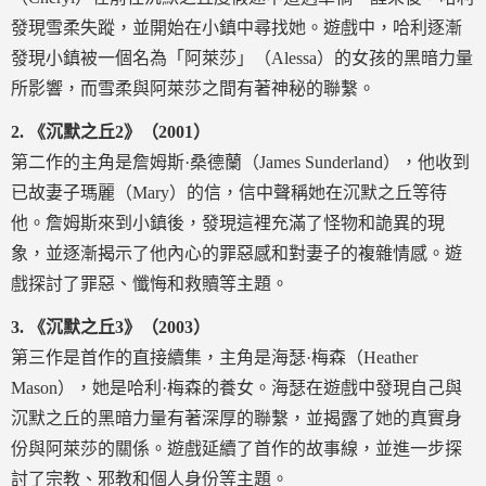
發現雪柔失蹤，並開始在小鎮中尋找她。遊戲中，哈利逐漸
發現小鎮被一個名為「阿萊莎」（Alessa）的女孩的黑暗力量
所影響，而雪柔與阿萊莎之間有著神秘的聯繫。
2.
《沉默之丘2》（2001）
第二作的主角是詹姆斯·桑德蘭（James Sunderland），他收到
已故妻子瑪麗（Mary）的信，信中聲稱她在沉默之丘等待
他。詹姆斯來到小鎮後，發現這裡充滿了怪物和詭異的現
象，並逐漸揭示了他內心的罪惡感和對妻子的複雜情感。遊
戲探討了罪惡、懺悔和救贖等主題。
3.
《沉默之丘3》（2003）
第三作是首作的直接續集，主角是海瑟·梅森（Heather
Mason），她是哈利·梅森的養女。海瑟在遊戲中發現自己與
沉默之丘的黑暗力量有著深厚的聯繫，並揭露了她的真實身
份與阿萊莎的關係。遊戲延續了首作的故事線，並進一步探
討了宗教、邪教和個人身份等主題。