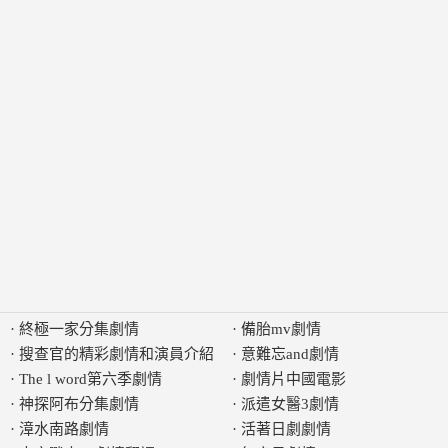
·
終極一家分集劇情
·
備胎mv劇情
·
搜查官的精彩劇情和演員介紹
·
意難忘and劇情
·
The l word第六季劇情
·
劇情片中國電影
·
神探阿布分集劇情
·
派遣女醫3劇情
·
漳水南路劇情
·
活著日劇劇情