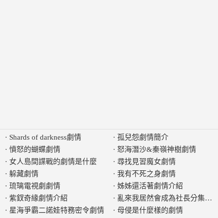
·
Shards of darkness劇情
·
孤兒怨劇情簡介
·
憤怒的蝴蝶劇情
·
怒海潛沙&秦嶺神樹劇情
·
女人島間諜戰的劇情是什麼
·
尋找見習魔女劇情
·
躲藏劇情
·
我有不死之身劇情
·
琉璃電視劇劇情
·
姊姊還活著劇情介紹
·
紫釵奇緣劇情介紹
·
亂來我居然會成為社長分集劇
·
星海爭霸二諾娃特務密令劇情
·
母侵是什麼樣的劇情