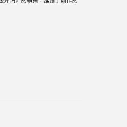
《法外情》的續集，延續了前作的