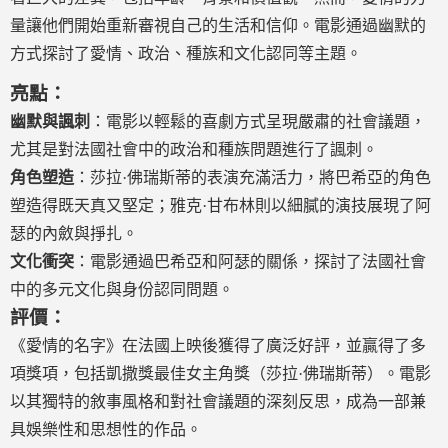
量讓他們開始重新審視自己的生活和信仰。電影通過幽默的
方式探討了愛情、政治、種族和文化認同等主題。
亮點：
幽默與諷刺
：電影以輕鬆的喜劇方式呈現嚴肅的社會議題，
尤其是對法國社會中的政治和種族問題進行了諷刺。
角色塑造
：莎拉·佛瑞斯蒂的表演充滿活力，將巴希亞的角色
塑造得既天真又堅定；雅克·甘布林則以細膩的演技展現了阿
瑟的內斂與掙扎。
文化衝突
：電影通過巴希亞和阿瑟的關係，探討了法國社會
中的多元文化與身份認同問題。
評價：
《愛情的名字》在法國上映後獲得了廣泛好評，並贏得了多
項獎項，包括凱撒獎最佳女主角獎（莎拉·佛瑞斯蒂）。電影
以其獨特的敘事風格和對社會議題的深刻反思，成為一部兼
具娛樂性和思想性的作品。