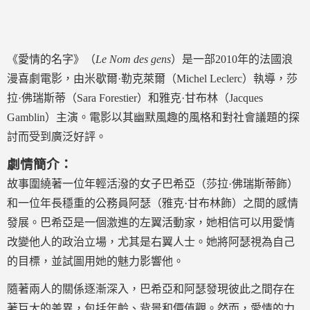
《愛情的名字》（
Le Nom des gens
）是一部2010年的法國浪
漫喜劇電影，由米歇爾·勒克萊爾（Michel Leclerc）執導，莎
拉·佛瑞斯蒂（Sara Forestier）和雅克·甘布林（Jacques
Gamblin）主演。電影以其幽默風趣的風格和對社會議題的探
討而受到廣泛好評。
劇情簡介：
故事圍繞著一位年輕活潑的女子巴希亞（莎拉·佛瑞斯蒂飾）
和一位年長穩重的公務員阿瑟（雅克·甘布林飾）之間的感情
發展。巴希亞是一個激進的左翼活動家，她相信可以用愛情
改變他人的政治立場，尤其是右翼人士。她將阿瑟視為自己
的目標，並試圖用她的魅力影響他。
隨著兩人的關係逐漸深入，巴希亞和阿瑟發現彼此之間存在
著巨大的差異，包括年齡、背景和價值觀。然而，愛情的力