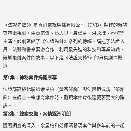
《法證先鋒5》是香港電視廣播有限公司（TVB）製作的時裝
查案電視劇，由黃宗澤、蔡思貝、袁偉豪、洪永城、蔡潔等
主演。該劇延續了《法證先鋒》系列的傳統，講述了法證人
員、法醫和警察緊密合作，利用最先進的科技和專業知識，
破解複雜案件的故事。以下是《法證先鋒5》的分集劇情概
述：
第1集：神秘案件揭開序幕
法證部高級化驗師余星柏（黃宗澤飾）與法醫范佩清（蔡潔
飾）在調查一宗離奇案件時，發現案件背後隱藏著更大的陰
謀。
第2集：線索交織，案情逐漸明朗
隨著調查的深入，余星柏和范佩清發現案件與多年前的一起