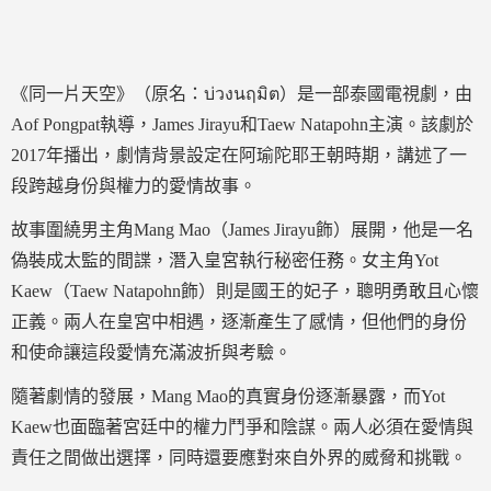
《同一片天空》（原名：บ่วงนฤมิต）是一部泰國電視劇，由
Aof Pongpat執導，James Jirayu和Taew Natapohn主演。該劇於
2017年播出，劇情背景設定在阿瑜陀耶王朝時期，講述了一
段跨越身份與權力的愛情故事。
故事圍繞男主角Mang Mao（James Jirayu飾）展開，他是一名
偽裝成太監的間諜，潛入皇宮執行秘密任務。女主角Yot
Kaew（Taew Natapohn飾）則是國王的妃子，聰明勇敢且心懷
正義。兩人在皇宮中相遇，逐漸產生了感情，但他們的身份
和使命讓這段愛情充滿波折與考驗。
隨著劇情的發展，Mang Mao的真實身份逐漸暴露，而Yot
Kaew也面臨著宮廷中的權力鬥爭和陰謀。兩人必須在愛情與
責任之間做出選擇，同時還要應對來自外界的威脅和挑戰。