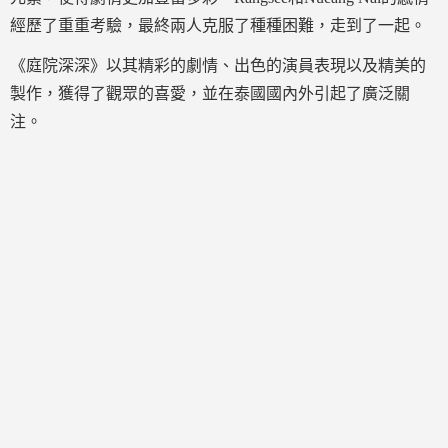
經歷了重重考驗，最終兩人克服了種種困難，走到了一起。
《庭院深深》以其精彩的劇情、出色的演員表現以及精美的
製作，獲得了觀眾的喜愛，並在泰國國內外引起了廣泛關
注。