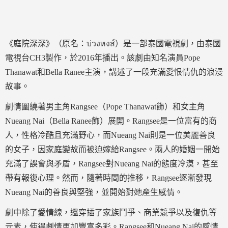
《庭院深深》（原名：บ่วงหงส์）是一部泰國電視劇，由泰國
電視台CH3製作，於2016年播出。該劇由知名演員Pope
Thanawat和Bella Ranee主演，講述了一段充滿愛恨情仇的浪漫
故事。
劇情圍繞著男主角Rangsee（Pope Thanawat飾）和女主角
Nueang Nai（Bella Ranee飾）展開。Rangsee是一位富有的商
人，性格冷酷且充滿野心，而Nueang Nai則是一位美麗善良
的女子，因家庭變故而被迫嫁給Rangsee。兩人的婚姻一開始
充滿了誤會與矛盾，Rangsee對Nueang Nai的態度冷漠，甚至
帶有報復心理。然而，隨著時間的推移，Rangsee逐漸發現
Nueang Nai的善良與堅強，並開始對她產生感情。
劇中除了愛情線，還穿插了家族鬥爭、商業競爭以及復仇等
元素，使得劇情更加豐富多彩。Rangsee和Nueang Nai的感情