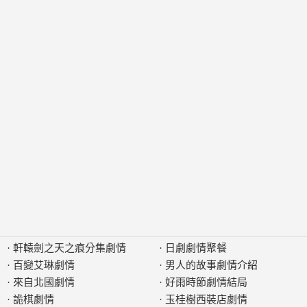
·
軒轅劍之天之痕分集劇情
·
日劇劇情聚餐
·
百變艾琳劇情
·
男人的故事劇情介紹
·
來自北國劇情
·
好雨時節劇情結局
·
詭棋劇情
·
玉桂樹西裝店劇情