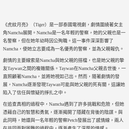
《虎紋月亮》（Tiger）是一部泰國電視劇，劇情圍繞著女主
角Namcha展開。Namcha是一名年輕的警察，她的父親也是一
名警察，但在她年幼時因公殉職。這一事件深深影響了
Namcha，使她立志要成為一名優秀的警察，並為父親報仇。
劇情的主要線索是Namcha與她父親的搭檔，也是她父親的摯
友Taywan之間的複雜關係。Taywan在Namcha父親去世後，一
直照顧著Namcha，並將她視如己出。然而，隨著劇情的發
展，Namcha逐漸發現Taywan可能與她父親的死有關，這讓她
陷入了信任與懷疑的掙扎之中。
在追查真相的過程中，Namcha遇到了許多挑戰和危險，但她
憑藉自己的智慧和勇氣，逐漸揭開了隱藏在背後的陰謀。與
此同時，她還與一名年輕的警察Petch發展出了感情線，兩人
在共同面對困難的過程中，逐漸產生了深厚的情感。