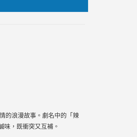
與愛情的浪漫故事。劇名中的「辣
鹹味，既衝突又互補。