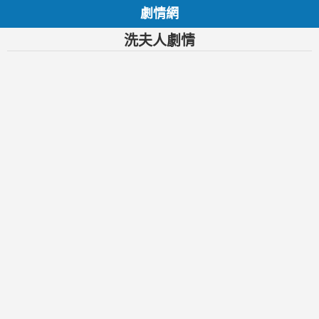
劇情網
洗夫人劇情