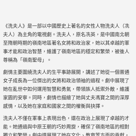
《洗夫人》是一部以中國歷史上著名的女性人物洗夫人（冼
夫人）為主角的電視劇。洗夫人，原名冼英，是中國南北朝
至隋朝時期的嶺南地區著名女將和政治家，她以其卓越的軍
事才能和政治智慧，維護了嶺南地區的穩定和繁榮，被後人
尊稱為「嶺南聖母」。
劇情主要圍繞洗夫人的生平事跡展開，講述了她從一個普通
女子成長為一位傑出的女將和政治領袖的過程。劇中展現了
她在亂世中如何運用智慧和勇氣，帶領族人抵禦外敵，維護
家園的安寧。同時，劇情也描繪了她與丈夫馮寶之間的深厚
感情，以及她在家庭和國家之間的權衡與抉擇。
洗夫人不僅在軍事上表現出色，還在政治上展現了卓越的才
能。她通過與中原王朝的巧妙周旋，確保了嶺南地區的相對
獨立和繁榮。劇中還展現了她在文化、教育等方面的貢獻，