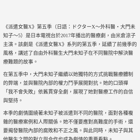
《派遣女醫X》第五季（日語：ドクターX～外科醫・大門未
知子～5）是日本電視台於2017年播出的醫療劇，由米倉涼子
主演。該劇是《派遣女醫X》系列的第五季，延續了前幾季的
風格，講述了自由外科醫生大門未知子在不同醫院中解決醫
療難題的故事。
在第五季中，大門未知子繼續以她獨特的方式挑戰醫療體制
的弊端，並與醫院內部的權力鬥爭展開對抗。她的口頭禪
「我不會失敗」依舊貫穿全劇，展現了她對醫療工作的自信
與堅持。
本季的劇情圍繞著未知子被派遣到不同的醫院，面對各種複
雜的醫療案例和人際關係。她不僅要應對高難度的手術，還
要揭發醫院內部的腐敗和不正之風。與此同時，未知子與其
他醫生之間的對立與合作也成為劇情的重要看點。