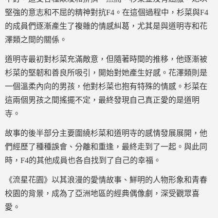
堅強的意志和不屈的精神對抗F4。在這個過程中，杉菜與F4
的成員們逐漸產生了複雜的情感糾葛，尤其是與道明寺和花
澤類之間的關係。
道明寺最初對杉菜充滿敵意，但隨著時間的推移，他逐漸被
杉菜的堅韌和善良所吸引，開始對她產生好感。花澤類則是
一個溫柔內向的男孩，他對杉菜也抱有特殊的情感。杉菜在
這兩個男孩之間搖擺不定，最終發現自己真正愛的是道明
寺。
故事的後半部分主要圍繞杉菜和道明寺的感情發展展開，他
們經歷了種種誤會、分離和重逢，最終走到了一起。與此同
時，F4的其他成員也各自找到了自己的幸福。
《流星花園》以其浪漫的愛情故事、鮮明的人物形象和青春
校園的背景，成為了亞洲地區的經典偶像劇，深受觀眾喜
愛。