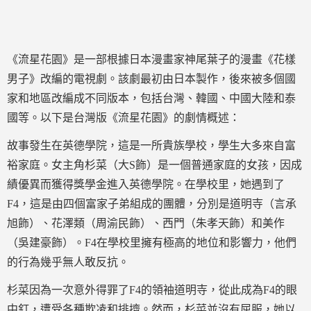
《流星花園》是一部根據日本漫畫家神尾葉子的漫畫《花樣
男子》改編的電視劇。該劇最初由日本製作，後來被多個國
家和地區改編成不同版本，包括台灣、韓國、中國大陸和泰
國等。以下是台灣版《流星花園》的劇情概述：
故事發生在英德學院，這是一所貴族學校，學生大多來自富
裕家庭。女主角杉菜（大S飾）是一個普通家庭的女孩，因成
績優異而獲得獎學金進入英德學院。在學校里，她遇到了
F4，這是由四個富家子弟組成的團體，分別是道明寺（言承
旭飾）、花澤類（周渝民飾）、西門（朱孝天飾）和美作
（吳建豪飾）。F4在學校里擁有極高的地位和影響力，他們
的行為幾乎無人敢反抗。
杉菜因為一次意外得罪了F4的領袖道明寺，從此成為F4的眼
中釘，遭受各種欺凌和排擠。然而，杉菜並沒有屈服，她以