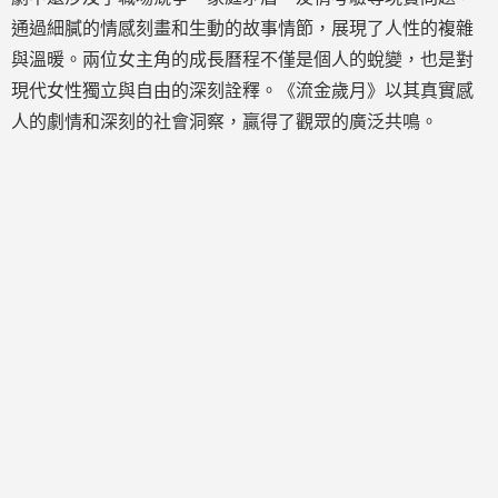
通過細膩的情感刻畫和生動的故事情節，展現了人性的複雜
與溫暖。兩位女主角的成長曆程不僅是個人的蛻變，也是對
現代女性獨立與自由的深刻詮釋。《流金歲月》以其真實感
人的劇情和深刻的社會洞察，贏得了觀眾的廣泛共鳴。