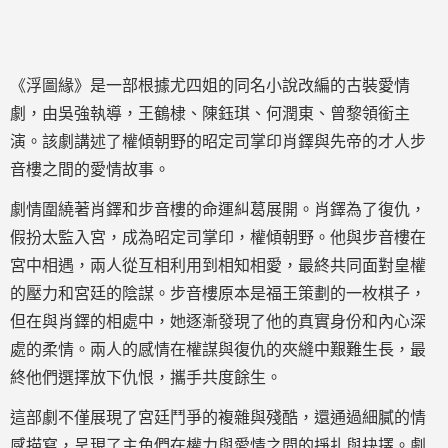
《浮圖緣》是一部根據尤四姐的同名小說改編的古裝愛情
劇，由吳強執導，王鶴棣、陳鈺琪、何潤東、曾黎領銜主
演。該劇講述了權傾朝野的昭定司掌印肖鐸與先帝的才人步
音樓之間的愛情故事。
劇情圍繞著肖鐸和步音樓的命運糾葛展開。肖鐸為了復仇，
假扮太監入宮，成為昭定司掌印，權傾朝野。他與步音樓在
宮中相遇，兩人從互相利用到相知相愛，最終共同面對皇權
的壓力和宮廷的陰謀。步音樓原本是福王策劃的一枚棋子，
但在與肖鐸的相處中，她逐漸發現了他的真實身份和內心深
處的柔情。兩人的感情在權謀與復仇的夾縫中艱難生長，最
終他們選擇放下仇恨，攜手共度餘生。
這部劇不僅展現了宮廷鬥爭的複雜與殘酷，還通過細膩的情
感描寫，呈現了主角們在權力與愛情之間的掙扎與抉擇。劇