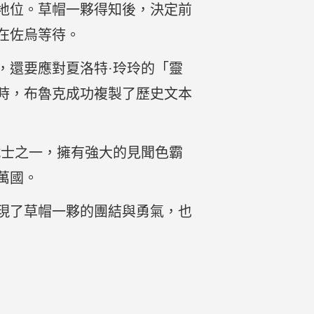
地位。草帽一夥得知後，決定前
在佐烏等待。
，還要應對夏洛特·玲玲的「靈
時，布魯克成功複製了歷史文本
戰士之一，擁有強大的見聞色霸
萬國。
現了草帽一夥的團結與勇氣，也