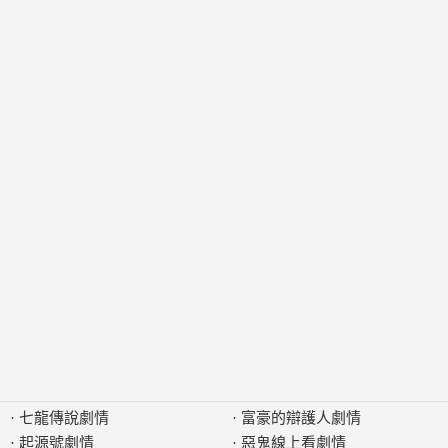
·
七龍傳說劇情
·
富豪的辯護人劇情
·
起源號劇情
·
惡鬼線上看劇情