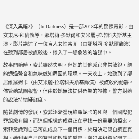
《深入黑暗2》（In Darkness）是一部2018年的驚悚電影，由
安東尼·拜倫執導，娜塔莉·多默爾和艾米麗·拉塔科夫斯基主
演。影片講述了一位盲人女性索菲（由娜塔莉·多默爾飾演）
在聽到鄰居被謀殺後，捲入了一場危險的陰謀中。
故事開始時，索菲雖然失明，但她的其他感官非常敏銳，能
夠通過聲音和氣味感知周圍的環境。一天晚上，她聽到了鄰
居維羅妮卡（由艾米麗·拉塔科夫斯基飾演）被謀殺的動靜。
儘管她試圖報警，但由於她無法提供確鑿的證據，警方對她
的說法持懷疑態度。
隨著劇情的發展，索菲逐漸發現維羅妮卡的死與一個國際犯
罪組織有關，而這個組織的成員正在尋找一份重要的檔案。
索菲意識到自己可能成為下一個目標，於是決定親自調查真
相。她利用自己的智慧和敏銳的感官，與犯罪組織展開了一