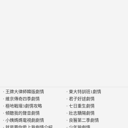
·
王牌大律師韓版劇情
·
東大特訓班1劇情
·
維京傳奇四季劇情
·
君子好逑劇情
·
極地戰壕3劇情攻略
·
七日重生劇情
·
傾聽我的聲音劇情
·
壯志驕陽劇情
·
小姨媽媽電視劇劇情
·
良醫第二季劇情
·
就是要你愛上我劇情介紹
·
少年狼劇情