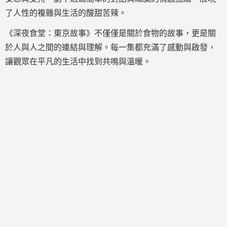
了人性的複雜與生活的酸甜苦辣。
《深夜食堂：東京故事》不僅僅是關於食物的故事，更是關
於人與人之間的連結與理解。每一集都充滿了感動與啟發，
讓觀眾在平凡的生活中找到共鳴與溫暖。