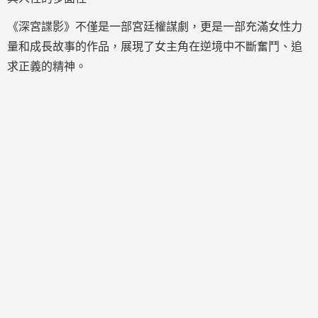
《深宮諜影》不僅是一部宮廷權謀劇，更是一部充滿女性力
量和成長故事的作品，展現了女主角在逆境中不斷奮鬥、追
求正義的精神。