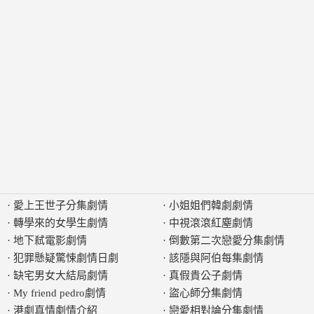
·
愛上王世子分集劇情
·
小姐姐們韓劇劇情
·
轉學來的女學生劇情
·
中視滾滾紅塵劇情
·
地下弒電影劇情
·
倒數第二次戀愛分集劇情
·
犯罪懸疑驚悚劇情日劇
·
該隱與阿伯每集劇情
·
缺宅男女大結局劇情
·
真假貴公子劇情
·
My friend pedro劇情
·
盜心師分集劇情
·
港劇真情劇情介紹
·
戀愛相對論分集劇情