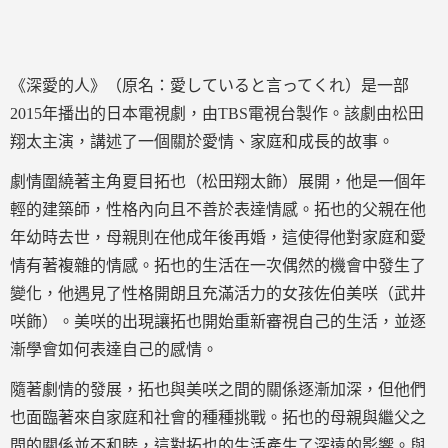
《深愛的人》（原名：愛していると言ってくれ）是一部
2015年播出的日本電視劇，由TBS電視台製作。該劇由松田
翔太主演，講述了一個關於愛情、家庭和成長的故事。
劇情圍繞著主角夏目拓也（松田翔太飾）展開，他是一個年
輕的建築師，性格內向且不善於表達情感。拓也的父親在他
年幼時去世，母親則在他成年後再婚，這使得他對家庭和愛
情有著複雜的情感。拓也的生活在一次偶然的機會中發生了
變化，他遇見了性格開朗且充滿活力的女孩佐伯美咲（武井
咲飾）。美咲的出現讓拓也開始重新審視自己的生活，並逐
漸學會如何表達自己的感情。
隨著劇情的發展，拓也與美咲之間的關係逐漸加深，但他們
也面臨著來自家庭和社會的種種挑戰。拓也的母親與繼父之
間的關係並不和睦，這對拓也的生活產生了深遠的影響。與