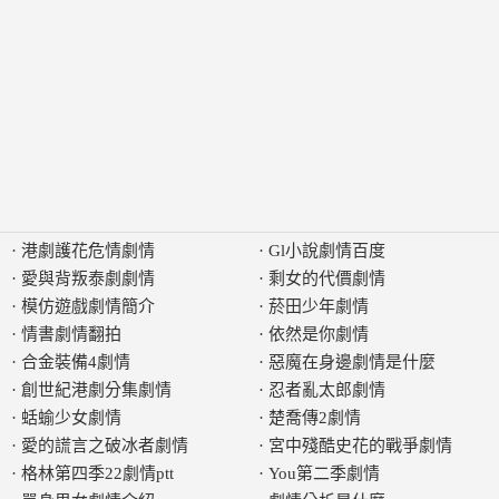
·
港劇護花危情劇情
·
Gl小說劇情百度
·
愛與背叛泰劇劇情
·
剩女的代價劇情
·
模仿遊戲劇情簡介
·
菸田少年劇情
·
情書劇情翻拍
·
依然是你劇情
·
合金裝備4劇情
·
惡魔在身邊劇情是什麼
·
創世紀港劇分集劇情
·
忍者亂太郎劇情
·
蛞蝓少女劇情
·
楚喬傳2劇情
·
愛的謊言之破冰者劇情
·
宮中殘酷史花的戰爭劇情
·
格林第四季22劇情ptt
·
You第二季劇情