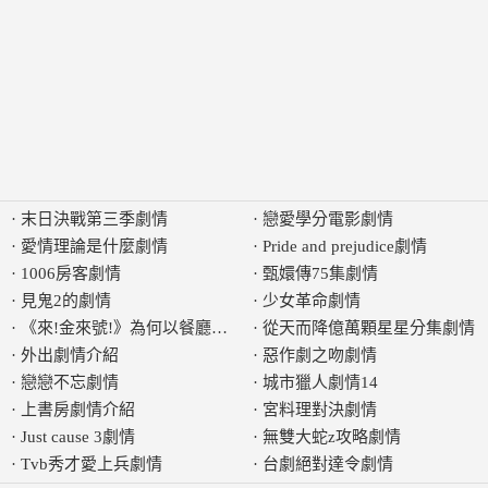
·
末日決戰第三季劇情
·
戀愛學分電影劇情
·
愛情理論是什麼劇情
·
Pride and prejudice劇情
·
1006房客劇情
·
甄嬛傳75集劇情
·
見鬼2的劇情
·
少女革命劇情
·
《來!金來號!》為何以餐廳為主軸發展劇情
·
從天而降億萬顆星星分集劇情
·
外出劇情介紹
·
惡作劇之吻劇情
·
戀戀不忘劇情
·
城市獵人劇情14
·
上書房劇情介紹
·
宮料理對決劇情
·
Just cause 3劇情
·
無雙大蛇z攻略劇情
·
Tvb秀才愛上兵劇情
·
台劇絕對達令劇情