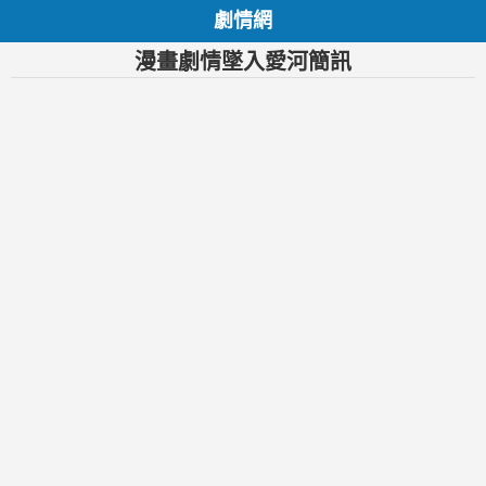
劇情網
漫畫劇情墜入愛河簡訊