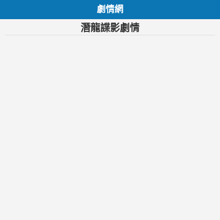
劇情網
潛龍諜影劇情