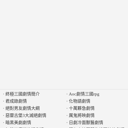
·
終極三國劇情簡介
·
Aoc劇情三國rpg
·
君成錄劇情
·
化物語劇情
·
絕對男友劇情大綱
·
十萬夥急劇情
·
惡靈古堡3大滅絕劇情
·
厲鬼將映劇情
·
暗黑美劇劇情
·
日劇冷面獸醫劇情