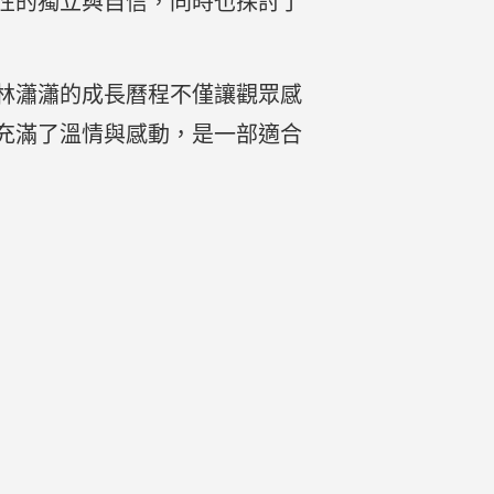
性的獨立與自信，同時也探討了
林瀟瀟的成長曆程不僅讓觀眾感
充滿了溫情與感動，是一部適合