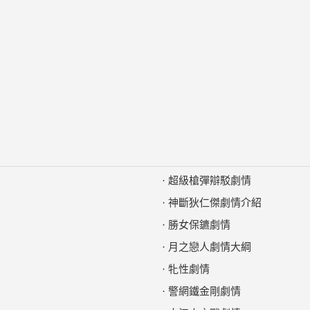
·
超級槍彈辯駁劇情
·
神斷狄仁傑劇情介紹
·
勝女保鑣劇情
·
月之戀人劇情大綱
·
牝性劇情
·
警網鐵金剛劇情