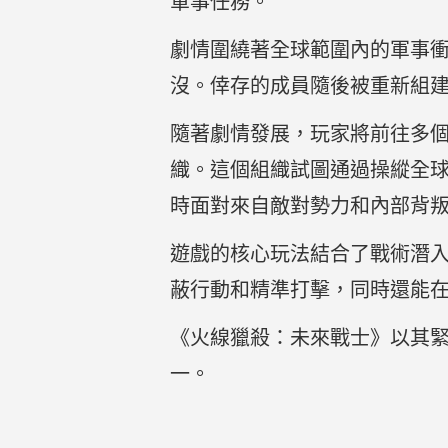
軍事任務。
劇情圍繞著全球範圍內的軍事衝
沒。倖存的成員隨後被重新組
隨著劇情發展，玩家將前往多個國
織。這個組織試圖通過操縱全球
時面對來自敵對勢力和內部背
遊戲的核心玩法結合了戰術潛
蔽行動和精準打擊，同時還能
《火線獵殺：未來戰士》以其
一。