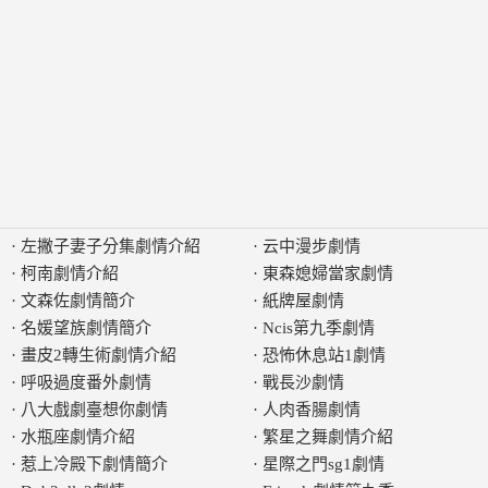
·
左撇子妻子分集劇情介紹
·
云中漫步劇情
·
柯南劇情介紹
·
東森媳婦當家劇情
·
文森佐劇情簡介
·
紙牌屋劇情
·
名媛望族劇情簡介
·
Ncis第九季劇情
·
畫皮2轉生術劇情介紹
·
恐怖休息站1劇情
·
呼吸過度番外劇情
·
戰長沙劇情
·
八大戲劇臺想你劇情
·
人肉香腸劇情
·
水瓶座劇情介紹
·
繁星之舞劇情介紹
·
惹上冷殿下劇情簡介
·
星際之門sg1劇情