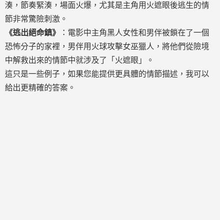
湊，節奏緊湊，場面火爆，尤其是主角用火遮眼後逃生的情
節非常驚險刺激。
《逃出絕命鎮》
：電影中主角黑人女性和男伴被鎖在了一個
恐怖分子的家裡，男伴用火球攻擊女巫獵人，將他們從險境
中解救出來的情節中就涉及了「火遮眼」。
這只是一些例子，如果您能提供更具體的情節描述，我可以
給出更精確的答案。