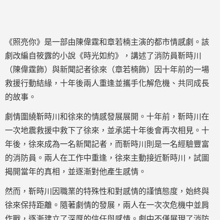
《照亮你》是一部由陳偉霆和章若楠主演的都市情感劇。該
劇改編自筱露的小說《時光如約》，講述了消防員靳時川
（陳偉霆飾）與新聞記者徐來（章若楠飾）因十年前的一場
救援行動結緣，十年後兩人重逢並攜手化解危機、共同成長
的故事。
劇情圍繞靳時川和徐來的情感發展展開。十年前，靳時川在
一次地震救援中救下了徐來，並承諾十年後會再次相見。十
年後，徐來成為一名新聞記者，而靳時川則是一名經驗豐富
的消防員。兩人在工作中重逢，徐來主動接近靳時川，試圖
揭開當年的真相，並逐漸對他產生感情。
然而，靳時川因職業的特殊性和對感情的謹慎態度，始終與
徐來保持距離。隨著劇情的發展，兩人在一次次危機中並肩
作戰，逐漸建立了深厚的信任與感情。劇中不僅展現了消防