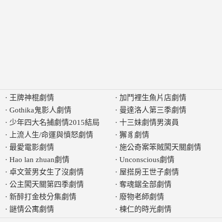
·
王牌神棍劇情
·
加鬥裡生魚片店劇情
·
Gothika鬼影人劇情
·
曼達洛人第三季劇情
·
少年四大名捕劇情2015結局
·
十三妹劇情男演員
·
上流人生/命運與憤怒劇情
·
獬豸劇情
·
最愛電影劇情
·
施公奇案笨賊闖天關劇情
·
Hao lan zhuan劇情
·
Unconscious劇情
·
卓文萱男女生了沒劇情
·
屋搭房王世子劇情
·
公主闖天關第四季劇情
·
奪魂鋸全部劇情
·
新醉打金枝分集劇情
·
廢物老師劇情
·
謎情公寓劇情
·
棟仁的時光劇情